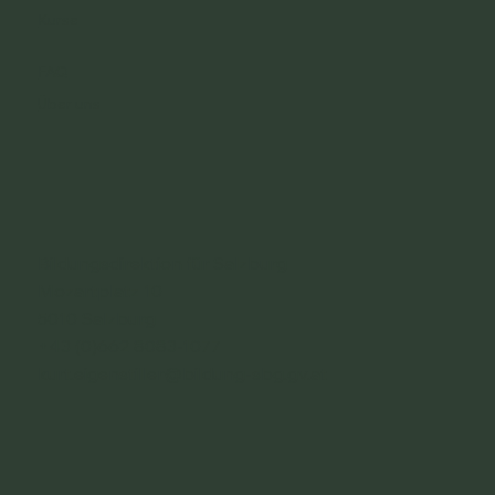
Kurse
FAQ
Über uns
Bildungsdirektion für Salzburg
Mozartplatz 10
5010 Salzburg
+43 (0)662 8083-1077
kurt.eigenstiller@bildung-sbg.gv.at