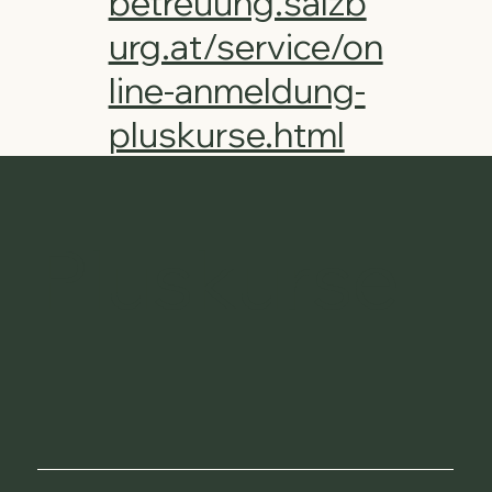
betreuung.salzb
urg.at/service/on
line-anmeldung-
pluskurse.html
Pluskurse