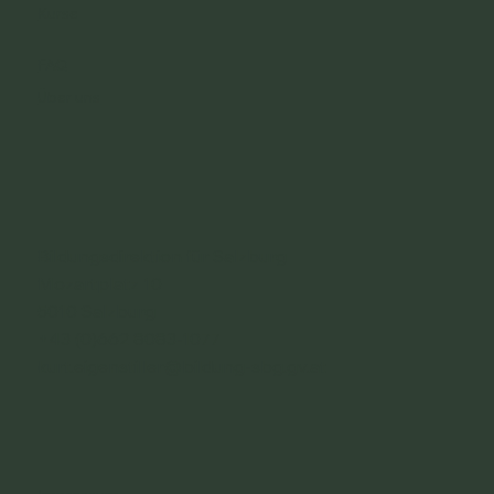
Kurse
FAQ
Über uns
Bildungsdirektion für Salzburg
Mozartplatz 10
5010 Salzburg
+43 (0)662 8083-1077
kurt.eigenstiller@bildung-sbg.gv.at