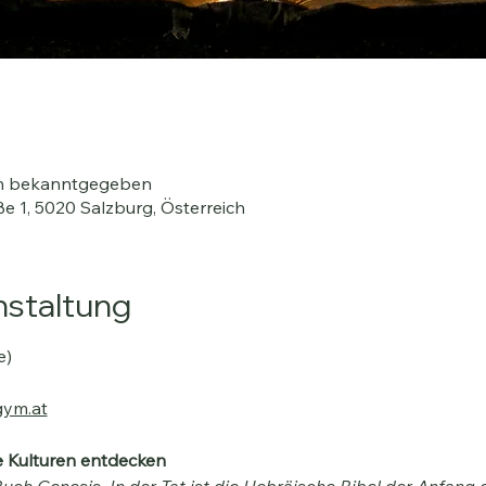
en bekanntgegeben
e 1, 5020 Salzburg, Österreich
nstaltung
e)
gym.at
te Kulturen entdecken