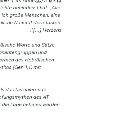
einer 
בְּרֵאשִׁית 
chte beeinflusst hat. „Alle 
e ich große Menschen, eine 
liche Naivität des starken 
Herzens […]“.
räische Worte und Sätze 
nsonantengruppen und 
formen des Hebräischen 
thos (Gen 1,1) mit 
als das faszinierende 
höpfungsmythen des AT 
er die Lupe nehmen werden 