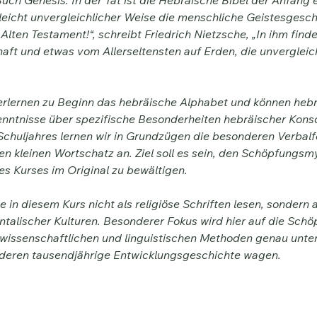
ginn von Buch Genesis. In der Tat ist die Hebräische Bibel der Anfang 
elleicht unvergleichlicher Weise die menschliche Geistesgeschi
lten Testament!“, schreibt Friedrich Nietzsche, „In ihm find
ft und etwas vom Allerseltensten auf Erden, die unvergleich
erlernen zu Beginn das hebräische Alphabet und können heb
 Kenntnisse über spezifische Besonderheiten hebräischer Ko
Schuljahres lernen wir in Grundzügen die besonderen Verbal
n kleinen Wortschatz an. Ziel soll es sein, den Schöpfungsmy
s Kurses im Original zu bewältigen.
e in diesem Kurs nicht als religiöse Schriften lesen, sondern 
ientalischer Kulturen. Besonderer Fokus wird hier auf die Sc
turwissenschaftlichen und linguistischen Methoden genau unt
 deren tausendjährige Entwicklungsgeschichte wagen.